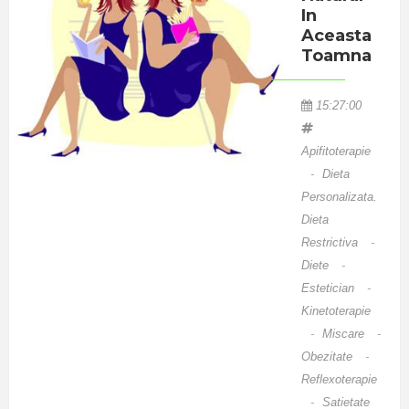
In
Aceasta
Toamna
15:27:00
Apifitoterapie
-
Dieta
Personalizata.
Dieta
Restrictiva
-
Diete
-
Estetician
-
Kinetoterapie
-
Miscare
-
Obezitate
-
Reflexoterapie
-
Satietate