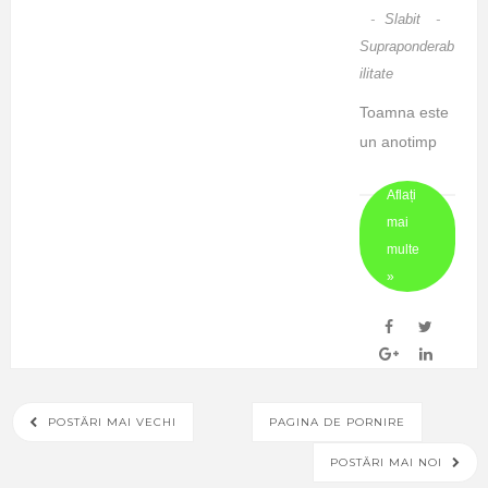
-
Slabit
-
Supraponderab
Ilitate
Toamna este
un anotimp
bogat si
Aflați
darnic in
mai
fructe,
multe
legume si
»
verdeturi
proaspete,
sursa
naturala
excelenta de
POSTĂRI MAI VECHI
PAGINA DE PORNIRE
vitamine,
POSTĂRI MAI NOI
minerale,