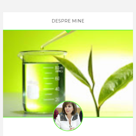
fibre,
antioxidanti,
enzime,
DESPRE MINE
aminoacizi,
deosebit de
valoroase
pentru
pastrarea
sanatatii
interne si
externe a
organismului.
In acelasi
timp toamna
este un
anotimp
favorabil