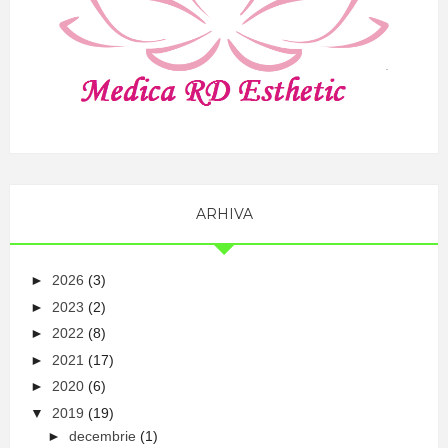
ARHIVA
►
2026
(3)
►
2023
(2)
►
2022
(8)
►
2021
(17)
►
2020
(6)
▼
2019
(19)
►
decembrie
(1)