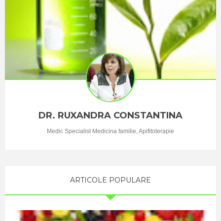
perioada de
infometare
extrema, nici
de
supraaliment
are cu
produse
permise.
DR. RUXANDRA CONSTANTINA
Postul
inseamna cu
Medic Specialist Medicina familie, Apifitoterapie
mpatare ...
ARTICOLE POPULARE