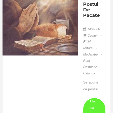
Postul
De
Pacate
14:42:00
Ceaiuri
-
E-Uri
-
Iertare
-
Moderatie
-
Post
-
Restrictie
Calorica
Se spune
ca postul
este mama
Aflați
sanatatii, un
mai
izvor de