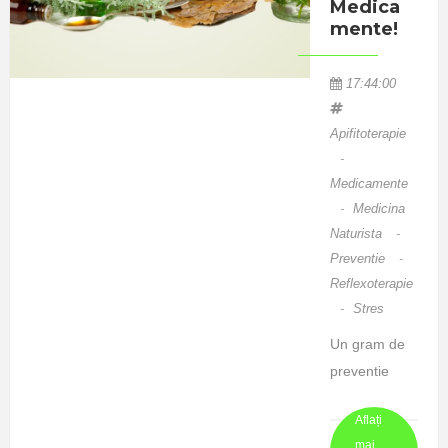
Medica
alergiile
Mente!
alimentare la
fructele de
17:44:00
sezon (de ex
capsunile). O
Apifitoterapie
incidenta
-
Medicamente
crescanda o
-
Medicina
are si alergia
Naturista
-
la
Preventie
-
soare, ceea
Reflexoterapie
ce reprezinta
-
Stres
o ...
Un gram de
preventie
valoreaza
Aflați
mai mult
mai