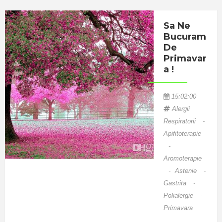
ocupa locul 2
Sa Ne
in UE;
Bucuram
aproape 1/2
De
din acest
Primavar
consum este
A !
nejustificat.
Rezultatul ?
15:02:00
Dezastruos
Alergii
asupra
Respiratorii
-
organismului:
Apifitoterapie
distrugerea
-
Aromoterapie
florei
-
Astenie
-
microbiene
Gastrita
-
saprofite cu
Polialergie
-
aparitia
Primavara
tulburarilor de