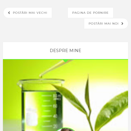
vaccin sau
produs
POSTĂRI MAI VECHI
PAGINA DE PORNIRE
naturist care
POSTĂRI MAI NOI
sa va ofere
protectie
100%. Doar o
buna
DESPRE MINE
imunitate
ajuta la
prevenirea
imbolnavirii
sau aparitiei
unor forme
grave, cu
complicatii!
Sunt afectate
toate grupele