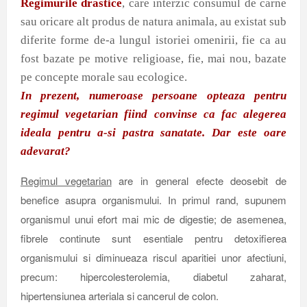
Regimurile drastice
, care interzic consumul de carne
sau oricare alt produs de natura animala, au existat sub
diferite forme de-a lungul istoriei omenirii, fie ca au
fost bazate pe motive religioase, fie, mai nou, bazate
pe concepte morale sau ecologice.
In prezent, numeroase persoane opteaza pentru
regimul vegetarian fiind convinse ca fac alegerea
ideala pentru a-si pastra sanatate. Dar este oare
adevarat?
Regimul vegetarian
are in general efecte deosebit de
benefice asupra organismului. In primul rand, supunem
organismul unui efort mai mic de digestie; de asemenea,
fibrele continute sunt esentiale pentru detoxifierea
organismului si diminueaza riscul aparitiei unor afectiuni,
precum: hipercolesterolemia, diabetul zaharat,
hipertensiunea arteriala si cancerul de colon.