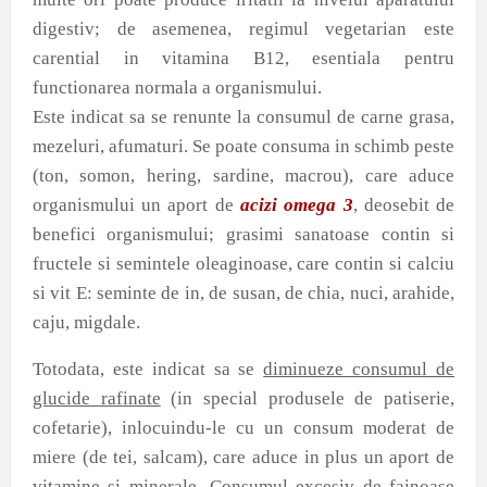
digestiv; de asemenea, regimul vegetarian este
carential in vitamina B12, esentiala pentru
functionarea normala a organismului.
Este indicat sa se renunte la consumul de carne grasa,
mezeluri, afumaturi. Se poate consuma in schimb peste
(ton, somon, hering, sardine, macrou), care aduce
organismului un aport de
acizi omega 3
, deosebit de
benefici organismului; grasimi sanatoase contin si
fructele si semintele oleaginoase, care contin si calciu
si vit E: seminte de in, de susan, de chia, nuci, arahide,
caju, migdale.
Totodata, este indicat sa se
diminueze consumul de
glucide rafinate
(in special produsele de patiserie,
cofetarie), inlocuindu-le cu un consum moderat de
miere (de tei, salcam), care aduce in plus un aport de
vitamine si minerale. Consumul excesiv de fainoase