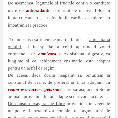
De asemenea, legumele si fructele contin o cantitate
mare de
antioxidanti
, care sunt de un real folos in
lupta cu cancerul, cu afectiunile cardio-vasculare sau
imbatranirea precoce.
Trebuie insa sa tinem seama de faptul ca
alimentatia
omului
, si in special a celui apartinand zonei
europene, este
omnivora
si ca sistemul digestiv, ca
lungime si ca echipament enzimatic, este adaptat
pentru un astfel de regim.
De aceea, daca dorim neaparat sa renuntam la
consumul de carne, de preferat ar fi sa adoptam un
regim ovo-lacto-vegetarian
, care sa asigure proteine
animale provenite din oua, lapte si derivate lactate.
Un consum exagerat de fibre
provenite din vegetale
nu poate fi metabolizat complet de organism si de
multe ori poate produce iritatii la nivelul aparatului