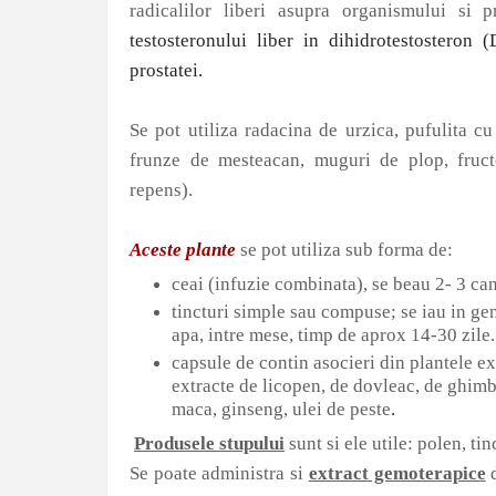
radicalilor liberi asupra organismului si 
testosteronului liber in dihidrotestosteron
prostatei.
Se pot utiliza radacina de urzica, pufulita c
frunze de mesteacan, muguri de plop, fructe
repens).
Aceste plante
se pot utiliza sub forma de:
ceai (infuzie combinata), se beau 2- 3 can
tincturi simple sau compuse; se iau in g
apa, intre mese, timp de aprox 14-30 zile.
capsule de contin asocieri din plantele e
extracte de licopen, de dovleac, de ghimbir
maca, ginseng, ulei de peste
.
Produsele stupului
sunt si ele utile: polen, ti
Se poate administra si
extract gemoterapice
d