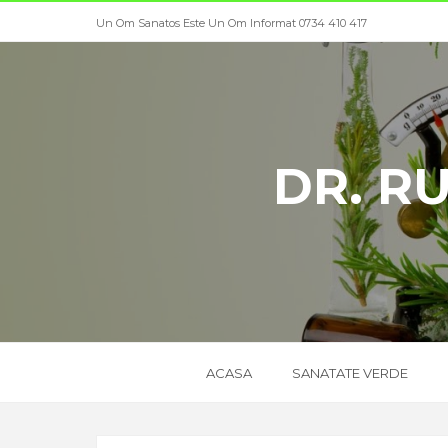
Un Om Sanatos Este Un Om Informat 0734 410 417
DR. R
ACASA
SANATATE VERDE