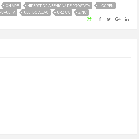
GHIMPE
HIPERTROFIA BENIGNA DE PROSTATA
LICOPEN
PUFULITA
ULEI DOVLEAC
URZICA
ZINC