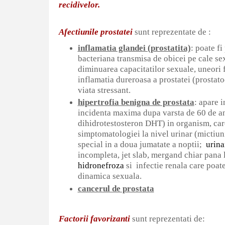
recidivelor.
Afectiunile prostatei
sunt reprezentate de :
inflamatia glandei (prostatita)
: poate fi
bacteriana transmisa de obicei pe cale sex
diminuarea capacitatilor sexuale, uneori 
inflamatia dureroasa a prostatei (prostatod
viata
stressant.
hipertrofia benigna de prostata
: apare i
incidenta maxima dupa varsta de 60 de ani
dihidrotestosteron DHT) in organism, care
simptomatologiei la nivel urinar (mictiuni 
special in a doua jumatate a noptii;
urina
incompleta, jet slab, mergand chiar pana 
hidronefroza
si
infectie renala care poat
dinamica sexuala.
cancerul de prostata
Factorii favorizanti
sunt reprezentati de: