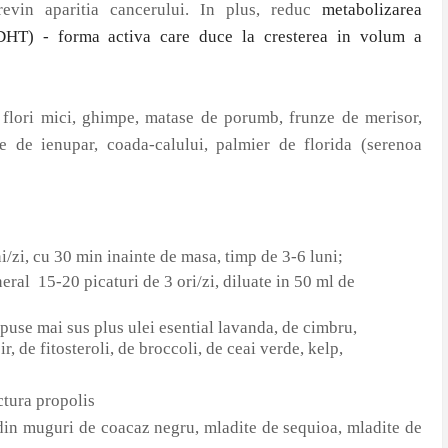
previn aparitia cancerului. In plus, reduc
metabolizarea
 (DHT) - forma activa care duce la cresterea in volum a
u flori mici, ghimpe, matase de porumb, frunze de merisor,
 de ienupar, coada-calului, palmier de florida (serenoa
i/zi, cu 30 min inainte de masa, timp de 3-6 luni;
eneral
15-20 picaturi de 3 ori/zi, diluate in 50 ml de
xpuse mai sus plus ulei esential lavanda, de cimbru,
, de fitosteroli, de broccoli, de ceai verde, kelp,
nctura propolis
in muguri de coacaz negru, mladite de sequioa, mladite de