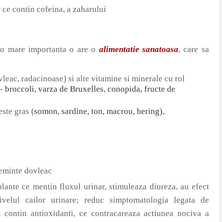
 ce contin cofeina, a zaharului
i, o mare importanta o are o
alimentatie sanatoasa
, care sa
vleac, radacinoase) si alte vitamine si minerale cu rol
-
broccoli, varza de Bruxelles, conopida, fructe de
ste gras (
somon, sardine, ton, macrou, hering),
seminte dovleac
lante ce mentin fluxul urinar, stimuleaza diureza, au efect
 nivelul cailor urinare; reduc simptomatologia legata de
; contin antioxidanti, ce contracareaza actiunea nociva a