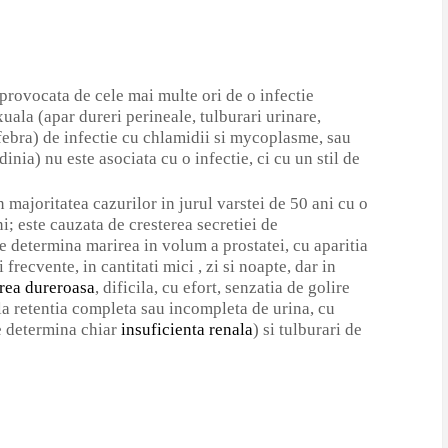
 provocata de cele mai multe ori de o infectie
uala (apar dureri perineale, tulburari urinare,
febra) de infectie cu chlamidii si mycoplasme, sau
inia) nu este asociata cu o infectie, ci cu un stil de
n majoritatea cazurilor in jurul varstei de 50 ani cu o
; este cauzata de cresterea secretiei de
 determina marirea in volum a prostatei, cu aparitia
frecvente, in cantitati mici , zi si noapte, dar in
rea dureroasa
, dificila, cu efort, senzatia de golire
la retentia completa sau incompleta de urina, cu
e determina chiar
insuficienta renala
) si tulburari de