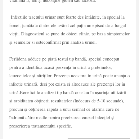
vitamina E, iod şi nuconţine gluten sau lactoză.
Infecțiile tractului urinar sunt foarte des întâlnite, în special la
femei, jumătate dintre ele având cel puțin un episod de-a lungul
vieții. Diagnosticul se pune de obicei clinic, pe baza simptomelor
și semnelor si esteconfirmat prin analiza urinei.
Ferlidona adduce pe piață testul tip bandă, special conceput
pentru a identifica acasă prezența în urină a proteinelor,
leucocitelor și nitriților. Prezența acestora în urină poate anunța o
infecție urinară, deși pot exista și altecauze ale prezenței lor în
urină.Beneficiile analizei tip bandă constau în ușurința utilizării
și rapiditatea obținerii rezultatelor (îndecurs de 5-10 secunde),
precum și obținerea rapidă a unui semnal de alarmă care ne
îndrumă către medic pentru precizarea cauzei infecției și
prescrierea tratamentului specific.