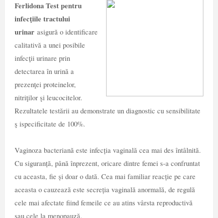
Ferlidona Test pentru
infecţiile tractului
urinar
asigură o identificare
calitativă a unei posibile
infecţii urinare prin
detectarea în urină a
prezenţei proteinelor,
nitriţilor şi leucocitelor.
Rezultatele testării au demonstrate un diagnostic cu sensibilitate
ş ispecificitate de 100%.
Vaginoza bacteriană este infecția vaginală cea mai des întâlnită.
Cu siguranță, până înprezent, oricare dintre femei s-a confruntat
cu aceasta, fie și doar o dată. Cea mai familiar reacție pe care
aceasta o cauzează este secreția vaginală anormală, de regulă
cele mai afectate fiind femeile ce au atins vârsta reproductivă
sau cele la menopauză.