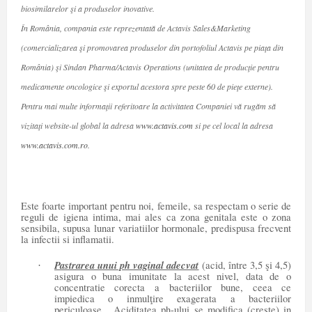
biosimilarelor şi a produselor inovative.
În România, compania este reprezentată de Actavis Sales&Marketing
(comercializarea şi promovarea produselor din portofoliul Actavis pe piaţa din
România) şi Sindan Pharma/Actavis Operations (unitatea de producţie pentru
medicamente oncologice şi exportul acestora spre peste 60 de pieţe externe).
Pentru mai multe informaţii referitoare la activitatea Companiei vă rugăm să
vizitaţi website-ul global la adresa
www.actavis.com
si pe cel local la adresa
www.actavis.com.ro
.
Este foarte important pentru noi, femeile, sa respectam o serie de
reguli de igiena intima, mai ales ca zona genitala este o zona
sensibila, supusa lunar variatiilor hormonale, predispusa frecvent
la infectii si inflamatii.
Pastrarea unui ph vaginal adecvat
(
acid, între 3,5 şi 4,5)
·
asigura o buna imunitate la acest nivel, data de o
concentratie corecta a bacteriilor bune, ceea ce
impiedica o inmulţire exagerata a bacteriilor
periculoase. Aciditatea ph-ului se modifica (creste) in