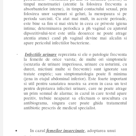
timpul menstruatiei (atentie la folosirea frecventa a
absorbantelor interne), in timpul contactului sexual, prin
folosirea unor sapunuri si geluri, la menopauza si pe
perioda sarcinii. Cu atat mai mult, in aceste perioade,
este bine sa fim si mai stricte in ceea ce priveste igiena
intima; determinarea periodica a ph vaginal cu ajutorul
dipsozitivului-test este utila deoarece ne poate atrage
atentia atunci cand ph vaginal devine mai alcalin si
apare pericolul infectiilor bacteriene.
Infectiile urinare
reprezinta si ele o patologie frecventa
·
la femeile de orice varsta; de multe ori simptomele
(senzatia de urinare imperioasa, urinare cu usturimi, cu
dureri, mictiuni multe si frecvente) sunt ignorate sau
tratate empiric; sau simptomatologia poate fi minima
(jena in etajul abdominal inferior). Este foarte important
si util pentru sanatatea noastra sa avem in casa un test
pentru depistarea infectiei urinare, care ne poate atrage
un prim semnal de alarma; in cazul in care testul apare
pozitiv, trebuie neaparat sa efectuam o urocultura cu
antibiograma, singura care poate ghida tratamentul
antibiotic prescris de medicul specialist.
In cazul
femeilor insarcinate
,
adoptarea unui