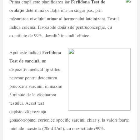
Ferlidona Test de
Prima etapă este planificarea iar
ovulație
determină ovulaţia într-un singur pas, prin
măsurarea nivelului urinar al hormonului luteinizant. Testul
indică celemai favorabile două zile pentruconcepţie, cu
exactitate de 99%, dovedită în studii clinice.
Ferlidona
Apoi este indicat
Test de sarcină,
un
dispozitiv medical tip stilou,
necesar pentru detectarea
precoce a sarcinii, în maxim
5 minute de la efectuarea
testului. Acest test
depistează prezenţa
gonadotropinei corionice specific sarcinii chiar şi la valori foarte
mici ale acesteia (20mUI/ml), cu o exactitate>99%.