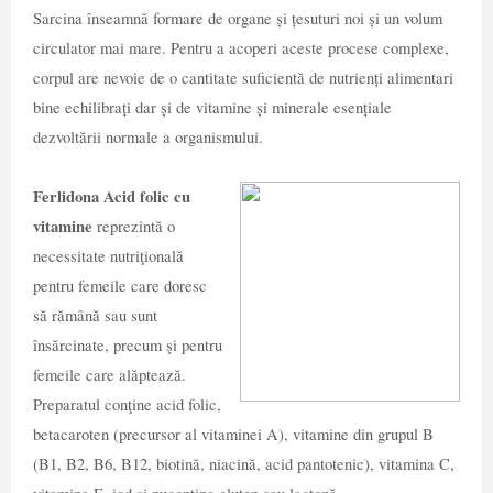
Sarcina înseamnă formare de organe și țesuturi noi și un volum
circulator mai mare. Pentru a acoperi aceste procese complexe,
corpul are nevoie de o cantitate suficientă de nutrienți alimentari
bine echilibrați dar și de vitamine și minerale esențiale
dezvoltării normale a organismului.
Ferlidona Acid folic cu
vitamine
reprezintă o
necessitate nutriţională
pentru femeile care doresc
să rămână sau sunt
însărcinate, precum şi pentru
femeile care alăptează.
Preparatul conţine acid folic,
betacaroten (precursor al vitaminei A), vitamine din grupul B
(B1, B2, B6, B12, biotină, niacină, acid pantotenic), vitamina C,