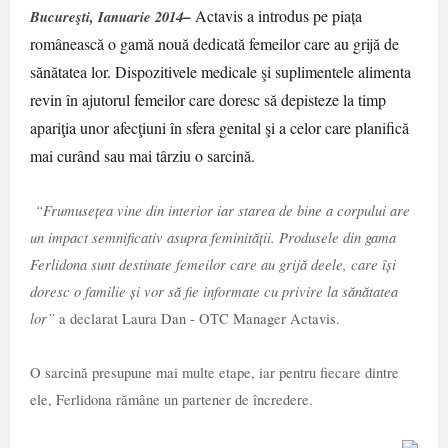
–
Actavis a introdus pe piața
Bucureşti, Ianuarie 2014
românească o gamă nouă dedicată femeilor care au grijă de
sănătatea lor. Dispozitivele medicale şi suplimentele alimenta
revin în ajutorul femeilor care doresc să depisteze la timp
apariţia unor afecţiuni în sfera genital şi a celor care planifică
mai curând sau mai târziu o sarcină.
“
Frumusețea vine din interior iar starea de bine a corpului are
un impact semnificativ asupra feminității. Produsele din gama
Ferlidona sunt destinate femeilor care au grijă deele, care își
doresc o familie și vor să fie informate cu privire la sănătatea
lor”
a
declarat
Laura Dan - OTC Manager Actavis.
O sarcină presupune mai multe etape, iar pentru fiecare dintre
ele, Ferlidona r
ă
mâne un partener de încredere.