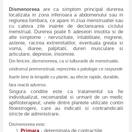
Dismenoreea
are ca simptom principal durerea
localizata in zona inferioara a abdomenului sau in
regiunea lombara, ce apare in ziua menstruatiei sau
cu cateva zile inainte de declansarea ciclului
menstrual. Durerea poate fi adeseori insotita si de
alte simptome - nervozitate, iritabilitate, migrene,
astenie, racirea extremitatilor, eventuala greata si
voma, diaree, palpitatii, dureri musculare si
articulare, depresie, insomnie.
Din fericire, dismenoreea, ca si tulburarile de menstruatie,
sindromul premenstrual, reprezinta o patologie ce
raspunde
foarte bine la terapiile cu plante,
au efecte rapide, durabile,
fara reactii adverse.
Singura conditie este ca tratamentul sa fie
individualizat, recomandat si urmarit de un medic
apifitoterapeut; unele dintre plantele utilizate contin
fitoestrogeni, care au indicatii si contraindicatii
stricte de administrare.
Dismenoreea este:
Primara
- determinata de contractiile