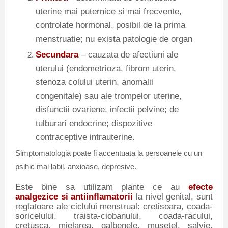
uterine mai puternice si mai frecvente,
controlate hormonal, posibil de la prima
menstruatie; nu exista patologie de organ
Secundara
– cauzata de afectiuni ale
uterului (endometrioza, fibrom uterin,
stenoza colului uterin, anomalii
congenitale) sau ale trompelor uterine,
disfunctii ovariene, infectii pelvine; de
tulburari endocrine; dispozitive
contraceptive intrauterine.
Simptomatologia poate fi accentuata la persoanele cu un
psihic mai labil, anxioase, depresive.
Este bine sa utilizam plante ce au
efecte
analgezice si antiinflamatorii
la nivel genital, sunt
reglatoare ale ciclului menstrual
: cretisoara, coada-
soricelului, traista-ciobanului, coada-racului,
cretusca, mielarea, galbenele, musetel, salvie,