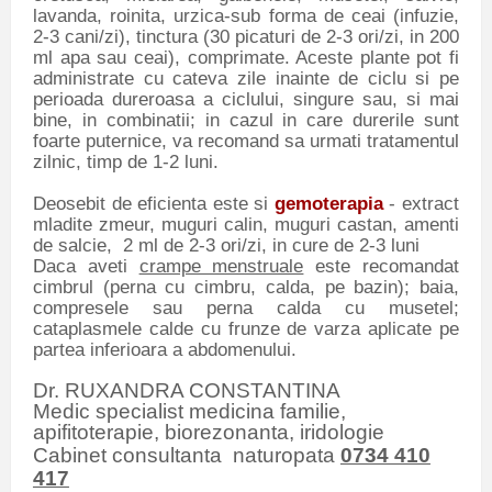
lavanda, roinita, urzica-sub forma de ceai (infuzie,
2-3 cani/zi), tinctura (30 picaturi de 2-3 ori/zi, in 200
ml apa sau ceai), comprimate. Aceste plante pot fi
administrate cu cateva zile inainte de ciclu si pe
perioada dureroasa a ciclului, singure sau, si mai
bine, in combinatii; in cazul in care durerile sunt
foarte puternice, va recomand sa urmati tratamentul
zilnic, timp de 1-2 luni.
Deosebit de eficienta este si
gemoterapia
- extract
mladite zmeur, muguri calin, muguri castan, amenti
de salcie, 2 ml de 2-3 ori/zi, in cure de 2-3 luni
Daca aveti
crampe menstruale
este recomandat
cimbrul (perna cu cimbru, calda, pe bazin); baia,
compresele sau perna calda cu musetel;
cataplasmele calde cu frunze de varza aplicate pe
partea inferioara a abdomenului.
Dr. RUXANDRA CONSTANTINA
Medic specialist medicina familie,
apifitoterapie, biorezonanta, iridologie
Cabinet consultanta naturopata
0734 410
417