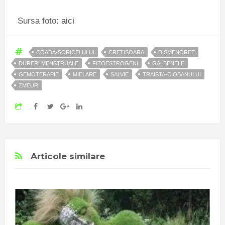
Sursa foto:
aici
COADA-SORICELULUI
CRETISOARA
DISMENOREE
DURERI MENSTRUALE
FITOESTROGENI
GALBENELE
GEMOTERAPIE
MIELARE
SALVIE
TRAISTA-CIOBANULUI
ZMEUR
Articole similare