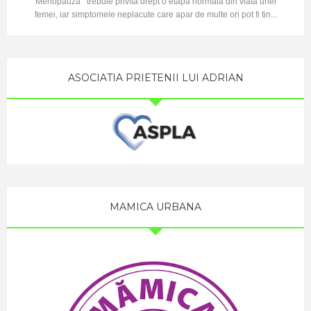
Menopauza trebuie privita drept o etapa normala din viata unei
femei, iar simptomele neplacute care apar de multe ori pot fi tin...
ASOCIATIA PRIETENII LUI ADRIAN
MAMICA URBANA