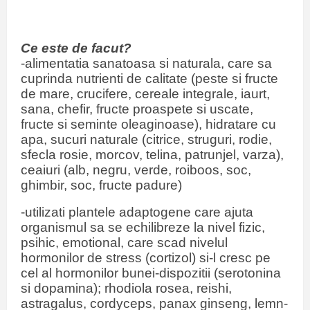
Ce este de facut?
-alimentatia sanatoasa si naturala, care sa
cuprinda nutrienti de calitate (peste si fructe
de mare, crucifere, cereale integrale, iaurt,
sana, chefir, fructe proaspete si uscate,
fructe si seminte oleaginoase), hidratare cu
apa, sucuri naturale (citrice, struguri, rodie,
sfecla rosie, morcov, telina, patrunjel, varza),
ceaiuri (alb, negru, verde, roiboos, soc,
ghimbir, soc, fructe padure)
-utilizati plantele adaptogene care ajuta
organismul sa se echilibreze la nivel fizic,
psihic, emotional, care scad nivelul
hormonilor de stress (cortizol) si-l cresc pe
cel al hormonilor bunei-dispozitii (serotonina
si dopamina); rhodiola rosea, reishi,
astragalus, cordyceps, panax ginseng, lemn-