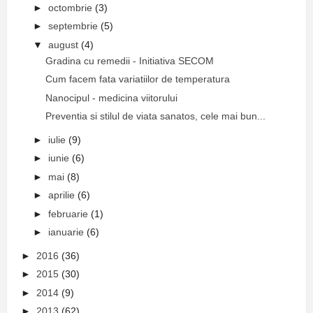
►
octombrie
(3)
►
septembrie
(5)
▼
august
(4)
Gradina cu remedii - Initiativa SECOM
Cum facem fata variatiilor de temperatura
Nanocipul - medicina viitorului
Preventia si stilul de viata sanatos, cele mai bun...
►
iulie
(9)
►
iunie
(6)
►
mai
(8)
►
aprilie
(6)
►
februarie
(1)
►
ianuarie
(6)
►
2016
(36)
►
2015
(30)
►
2014
(9)
►
2013
(62)