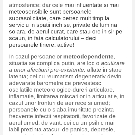
atmosferice; dar cele
mai influentate si mai
meteosensibile sunt persoanele
suprasolicitate, care petrec mult timp la
serviciu in spatii inchise, private de lumina
solara, de aerul curat, care stau ore in sir pe
scaun, in fata calculatorului – deci
persoanele tinere, active!
In cazul persoanelor
meteodependente
,
situatia se complica putin, are loc o
acutizare
a unor afectiuni pre-existente,
aflate in stare
latenta; cei cu reumatism degenerativ devin
adevarate barometre ce prevestesc
oscilatiile meteorologice-dureri articulare,
inflamatie, limitarea miscarilor in articulatie, in
cazul unor fronturi de aer rece si umed;
persoanele cu o slaba imunitate prezinta
frecvente infectii respiratorii, favorizate de
aerul umed, de vant; cei cu un psihic mai
labil prezinta atacuri de panica, depresie,