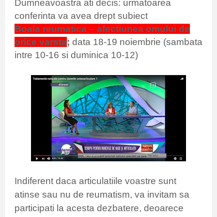
Dumneavoastra ati decis: urmatoarea
conferinta va avea drept subiect
Boala reumatica – afectiunea omului de
orice varsta
;
data 18-19 noiembrie (sambata
intre 10-16 si duminica 10-12)
I
ndiferent daca articulatiile voastre sunt
atinse sau nu de reumatism, va invitam sa
participati la acesta dezbatere, deoarece