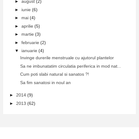
►
august
(2)
►
iunie
(6)
►
mai
(4)
►
aprilie
(5)
►
martie
(3)
►
februarie
(2)
▼
ianuarie
(4)
Invinge durerile menstruale cu ajutorul plantelor
Sa ne imbunatatim circulatia periferica in mod nat...
Cum poti slabi natural si sanatos ?!
Sa fim sanatosi in noul an
►
2014
(9)
►
2013
(62)