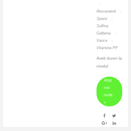
-
inferioara a
Resveratrol
-
ab ...
Spanz
-
Sulfina
Galbena
-
Varice
-
Vitamina PP
Aveti dureri la
nivelul
membrelor
Aflați
inferioare,
mai
senzatia de
multe
picioare
»
grele, de
arsura,
parestezii,
crampe