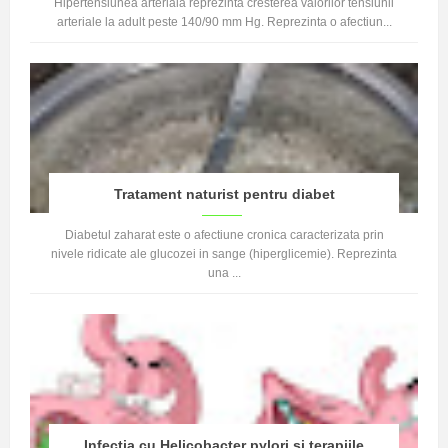
Hipertensiunea arteriala reprezinta cresterea valorilor tensiunii
arteriale la adult peste 140/90 mm Hg. Reprezinta o afectiun...
Tratament naturist pentru diabet
Diabetul zaharat este o afectiune cronica caracterizata prin
nivele ridicate ale glucozei in sange (hiperglicemie). Reprezinta
una ...
Infectia cu Helicobacter pylori si terapiile