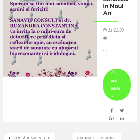
(dereglari
In Noul
endocrine,
An
afectiuni
psihoafective)
11:22:00
, principala
CAUZA a kg
...
in plus este
stilul de viata
nesanatos-
Aflați
alimentatie in
mai
exces,
multe
hipercalorica
»
(dar saraca in
nu ...
POSTĂRI MAI VECHI
PAGINA DE PORNIRE