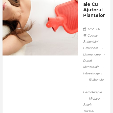
Ale Cu
Ajutorul
Plantelor
12:25:00
Coada-
Soricelului
-
Cretisoara
-
Dismenoree
-
Dureri
Menstruale
-
Fitoestrogeni
-
Galbenele
-
Gemoterapie
-
Mielare
-
Salvie
-
Traista-