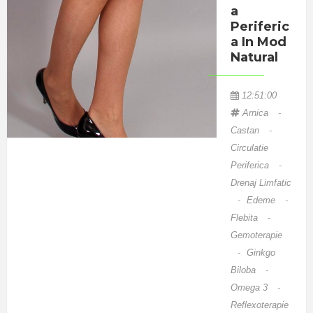
dintre
A
acestea,
Periferic
A In Mod
afectiunea
Natural
este atat de
severa incat
12:51:00
incat le
Arnica
-
afecteaza
Castan
-
viata sociala
Circulatie
si
Periferica
-
profesionala.
Drenaj Limfatic
Dismenoreea
-
Edeme
-
are ca
Flebita
-
simptom
Gemoterapie
principal
-
Ginkgo
durerea
Biloba
-
Omega 3
-
localizata in
Reflexoterapie
zona