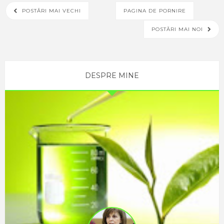
mult. Stres, o
POSTĂRI MAI VECHI
PAGINA DE PORNIRE
stare cvasi-
POSTĂRI MAI NOI
permanenta
a zilelor
noastre.
Stres, o
DESPRE MINE
reactie de
adaptare a
individului ca
urmare a
unei
agresiuni din
partea
mediului, a
unor agenți
cauzali (fizici,
chimici,