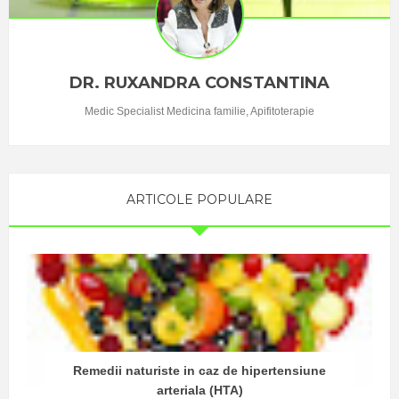
biologici și
psihici)
constând în
DR. RUXANDRA CONSTANTINA
...
Medic Specialist Medicina familie, Apifitoterapie
ARTICOLE POPULARE
Remedii naturiste in caz de hipertensiune
arteriala (HTA)