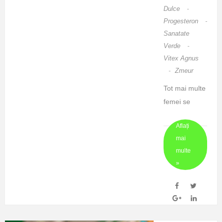
adevarata nu
Dulce
-
inseamna
Progesteron
-
averi, masini,
Sanatate
Verde
-
vile, fu ...
Vitex Agnus
-
Zmeur
Tot mai multe
femei se
confrunta cu
Aflați
prezenta
mai
chisturilor
multe
ovariene,
»
niste
formatiuni
benigne care
pot fi