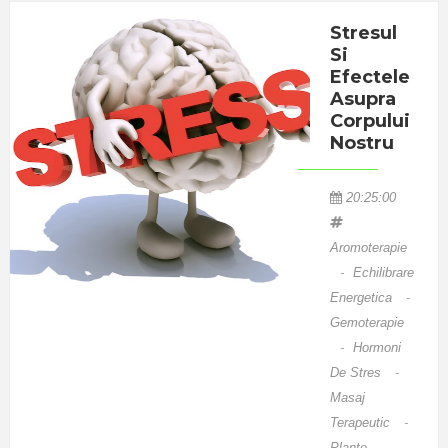
suplimente
Stresul
naturale ne
Si
pot ajuta?
Efectele
Iata cateva
Asupra
intrebari la
Corpului
care am
Nostru
incercat sa
raspundem in
20:25:00
cadrul
seminarului
Aromoterapie
-
Echilibrare
de sanatate
Energetica
-
organizat azi
Gemoterapie
de catre
-
Hormoni
VAVIAN
De Stres
-
PHARMA in
Masaj
colaborare cu
Terapeutic
-
Dr Ruxandra
Plante