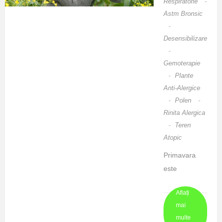
Respiratorie
-
de ordin
Astm Bronsic
neurovegetati
-
v; sexul
Desensibilizare
feminin este
-
mai afectat
Gemoterapie
de aceasta
-
Plante
tulburare.
Anti-Alergice
Dischinezia
-
Polen
-
Rinita Alergica
biliara est ...
-
Teren
Atopic
Primavara
este
anotimpul
Aflați
aparitiei rinitei
mai
alergice
multe