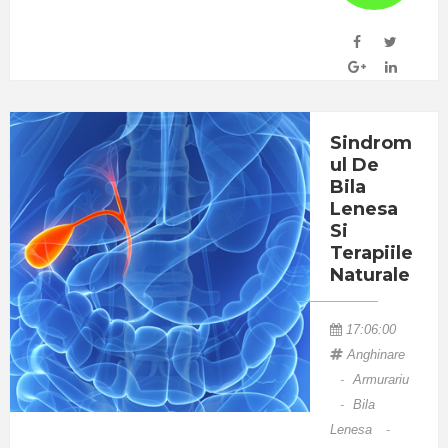
“Impactul
media asupra
dezvoltării
neurocognitiv
e a copilului”
Sindrom
a fost
Ul De
subiectul
Bila
celui de-al
Lenesa
treilea
Si
eveniment
Terapiile
Naturale
din ciclul
Maratonului
17:06:00
de Sănătate
Anghinare
Secom®,
-
Armurariu
desfășurat
-
Bila
marți, 5
Lenesa
-
aprilie, la