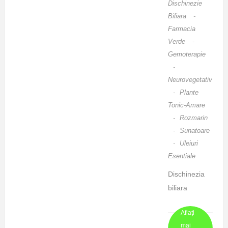
Dischinezie
Librăria
Biliara
-
Humanitas de
Farmacia
la Cișmigiu.
Verde
-
În debutul
Gemoterapie
evenimentului
-
, Mirela
Neurovegetativ
Retegan,
-
Plante
Antrenorul
Tonic-Amare
-
Rozmarin
Părinților ...
-
Sunatoare
-
Uleiuri
Esentiale
Dischinezia
biliara
hipotona sau
Aflați
„bila lenesa”
mai