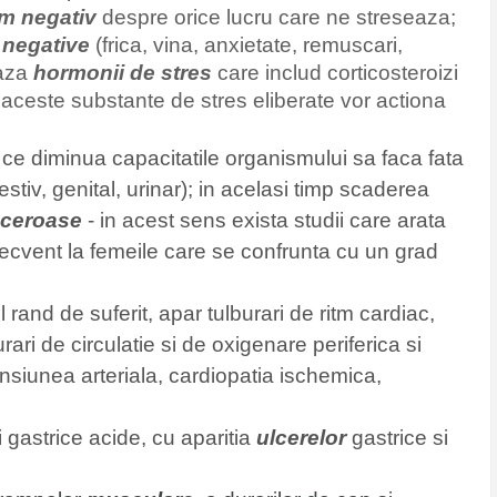
m negativ
despre orice lucru care ne streseaza;
 negative
(frica, vina, anxietate, remuscari,
eaza
hormonii de stres
care includ corticosteroizi
; aceste substante de stres eliberate vor actiona
 ce diminua capacitatile organismului sa faca fata
digestiv, genital, urinar); in acelasi timp scaderea
anceroase
- in acest sens exista studii care arata
ecvent la femeile care se confrunta cu un grad
l rand de suferit, apar tulburari de ritm cardiac,
urari de circulatie si de oxigenare periferica si
ensiunea arteriala, cardiopatia ischemica,
 gastrice acide, cu aparitia
ulcerelor
gastrice si