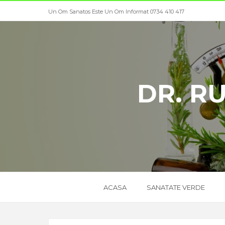
Un Om Sanatos Este Un Om Informat 0734 410 417
DR. R
ACASA
SANATATE VERDE