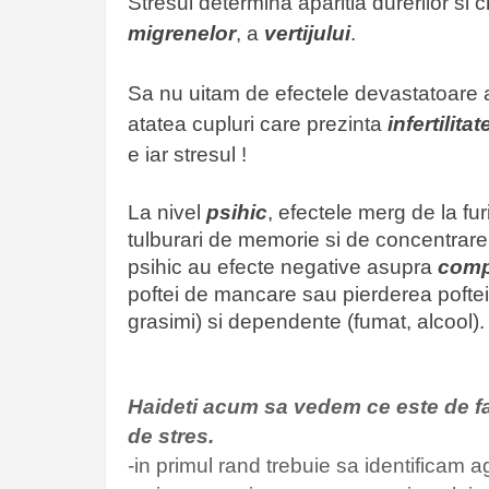
Stresul determina aparitia durerilor si
c
migrenelor
, a
vertijului
.
Sa nu uitam de efectele devastatoare a
atatea cupluri care prezinta
infertilitat
e iar stresul !
La nivel
psihic
, efectele merg de la f
ur
tulburari de memorie si de concentrare, 
psihic au efecte negative
asupra
comp
poftei de mancare sau pierderea poftei 
grasimi) si dependente (fumat, alcool).
Haideti acum sa vedem ce este de fa
de stres.
-in primul rand trebuie sa identificam 