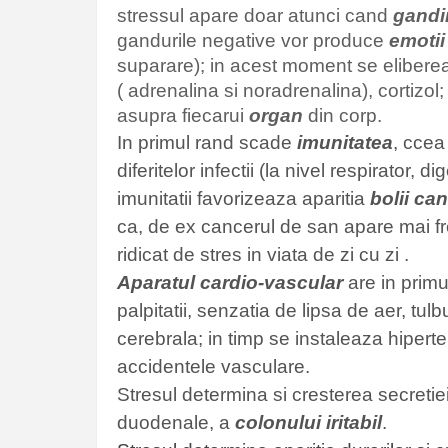
stressul apare doar atunci cand
gandi
gandurile negative vor produce
emotii
suparare); in acest moment se eliber
( adrenalina si noradrenalina), cortizol
asupra fiecarui
organ
din corp.
In primul rand scade
imunitatea
, ccea
diferitelor infectii (la nivel respirator, 
imunitatii favorizeaza aparitia
bolii c
ca, de ex cancerul de san apare mai fr
ridicat de stres in viata de zi cu zi .
Aparatul cardio-vascular
are in primu
palpitatii, senzatia de lipsa de aer, tulb
cerebrala; in timp se instaleaza hipert
accidentele vasculare.
Stresul determina si cresterea secretiei
duodenale, a
colonului iritabil
.