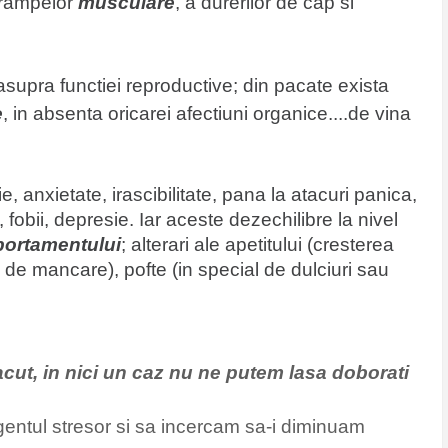
rampelor
musculare
, a durerilor de cap si
supra functiei reproductive; din pacate exista
e
, in absenta oricarei afectiuni organice....de vina
ie, anxietate, irascibilitate, pana la atacuri panica,
fobii, depresie. Iar aceste dezechilibre la nivel
ortamentului
; alterari ale apetitului (
cresterea
de mancare), pofte (in special de dulciuri sau
cut, in nici un caz nu ne putem lasa doborati
agentul stresor si sa incercam sa-i diminuam